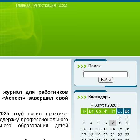
Главная
|
Регистрация
|
Вход
Поиск
й журнал для работников
Календарь
й
«Аспект»
завершил свой
«
Август 2026
»
Пн
Вт
Ср
Чт
Пт
Сб
Вс
2025 год
) носил практико-
1
2
оддержку профессионального
3
4
5
6
7
8
9
ьного образования детей
10
11
12
13
14
15
16
17
18
19
20
21
22
23