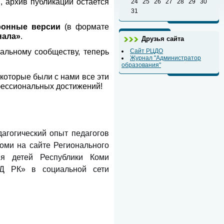
 архив публикаций остается
24
25
26
27
28
29
30
31
ронные версии
(в формате
нала»
.
Друзья сайта
альному сообществу, теперь
Сайт РЦДО
Журнал "Администратор
образования"
 которые были с нами все эти
фессиональных достижений!
агогический опыт педагогов
оми на сайте Регионального
ия детей Республики Коми
Д РК» в социальной сети