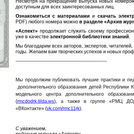
Несмотря на прекращение выпуска новых номеров,
доступным для всех заинтересованных лиц.
Ознакомиться с материалами
и
скачать элект
PDF) любого номера можно
в разделе «Архив жур
«Аспект»
продолжает служить своему профессион
уже в качестве
электронной библиотеки знаний
.
Мы благодарим всех авторов, экспертов, читателей,
годы. Желаем вам творческих успехов и новых про
-------------------------------------------------------------
Мы продолжим публиковать лучшие практики и пед
дополнительного образования детей Республики К
модельного центра дополнительного образован
(
rmcdodrk.tilda.ws
), а также в группе «РМЦ ДО
«ВКонтакте» (
vk.com/rmc11rk
).
С уважением,
редакция журнала «Аспект»